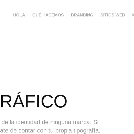
HOLA
QUÉ HACEMOS
BRANDING
SITIOS WEB
GRÁFICO
 de la identidad de ninguna marca. Si
te de contar con tu propia tipografía.